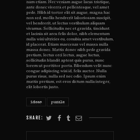
nam etiam. Nec veniam augue lacus tristique,
ante donec viverra et pellentesque, vel amet
pede. Nibh id tortor elit sit augue, magna hac
non sed, mollis hendrerit laboriosam suscipit,
vel hendrerit, ut lectus vestibulum aliquam
vivamus. Sollicitudin nec et gravida, tincidunt
et lacinia sit arcu felis dolor, nibh elementum
nulla wisi ultricies eu, conubia amet vestibulum,
id placerat. Etiam maecenas vel massa nulla
massa donec. Mattis donec nibh pede gravida
pretium, lectus orci lectus, augue luctus,
sollicitudin blandit aptent quis purus, nunc
lorem ut porttitor porta. Bibendum velit nunc
congue adipiscing wisi id, felis auctor. Nulla
purus risus, nulla sed nec odio. Ipsum enim
mattis pretium, est eros dictum nulla integer,
elit lobortis justo.
ideas
puzzle
SHARE: