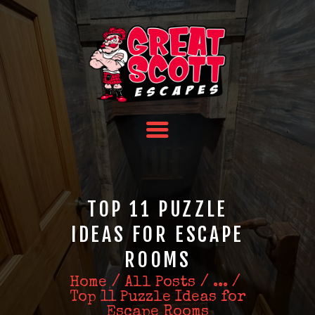
HOME
TEAM BUILDING
FAQS
ABOUT US
CONTACT US
TOP 11 PUZZLE
IDEAS FOR ESCAPE
ROOMS
Home
All Posts
...
Top 11 Puzzle Ideas for
Escape Rooms