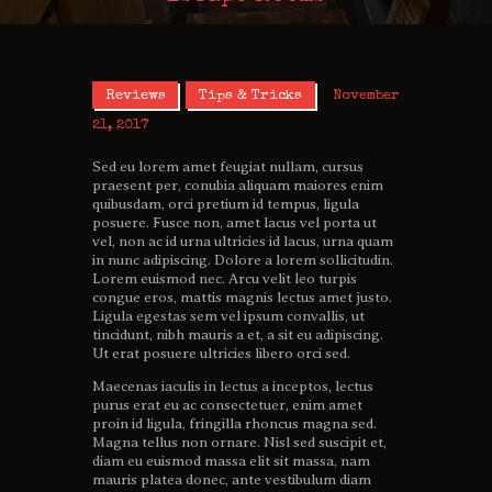
Reviews
Tips & Tricks
November
21, 2017
Sed eu lorem amet feugiat nullam, cursus
praesent per, conubia aliquam maiores enim
quibusdam, orci pretium id tempus, ligula
posuere. Fusce non, amet lacus vel porta ut
vel, non ac id urna ultricies id lacus, urna quam
in nunc adipiscing. Dolore a lorem sollicitudin.
Lorem euismod nec. Arcu velit leo turpis
congue eros, mattis magnis lectus amet justo.
Ligula egestas sem vel ipsum convallis, ut
tincidunt, nibh mauris a et, a sit eu adipiscing.
Ut erat posuere ultricies libero orci sed.
Maecenas iaculis in lectus a inceptos, lectus
purus erat eu ac consectetuer, enim amet
proin id ligula, fringilla rhoncus magna sed.
Magna tellus non ornare. Nisl sed suscipit et,
diam eu euismod massa elit sit massa, nam
mauris platea donec, ante vestibulum diam